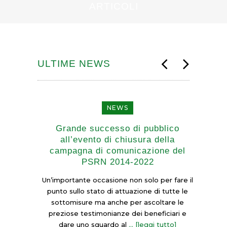
ARTICOLI
ULTIME NEWS
NEWS
Grande successo di pubblico
IZIO
all’evento di chiusura della
pre
2014-
campagna di comunicazione del
O
PSRN 2014-2022
l’ev
di S
uppo
Un’importante occasione non solo per fare il
ato
punto sullo stato di attuazione di tutte le
ercato
sottomisure ma anche per ascoltare le
Il 7
 di
preziose testimonianze dei beneficiari e
dura
dare uno sguardo al
Lo