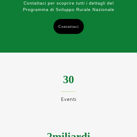
Contattaci per scoprire tutti i dettagli del
Programma di Sviluppo Rurale Nazionale
Contattaci
30
Eventi
0
1
2
m
i
l
i
a
r
d
i