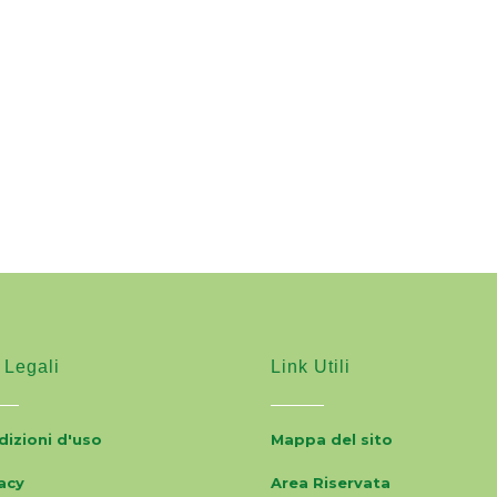
 Legali
Link Utili
izioni d'uso
Mappa del sito
acy
Area Riservata