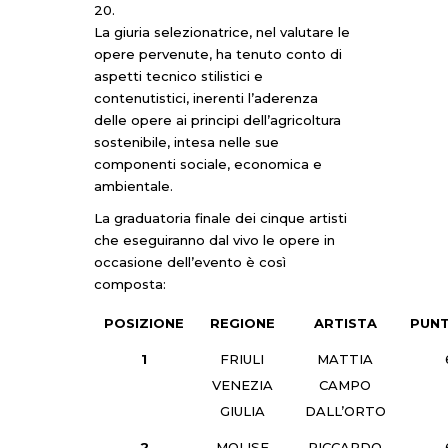
20.
La giuria selezionatrice, nel valutare le
opere pervenute, ha tenuto conto di
aspetti tecnico stilistici e
contenutistici, inerenti l’aderenza
delle opere ai principi dell’agricoltura
sostenibile, intesa nelle sue
componenti sociale, economica e
ambientale.
La graduatoria finale dei cinque artisti
che eseguiranno dal vivo le opere in
occasione dell’evento è così
composta:
POSIZIONE
REGIONE
ARTISTA
PUN
1
FRIULI
MATTIA
VENEZIA
CAMPO
GIULIA
DALL’ORTO
2
MOLISE
RICCARDO