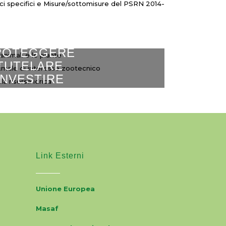
tegici specifici e Misure/sottomisure del PSRN 2014-
ROTEGGERE
TUTELARE
lto, gli animali e le piante
INVESTIRE
Sottomisura 10.2
à animale di interesse zootecnico
icienza della risorsa idrica
Link Esterni
Unione Europea
Masaf