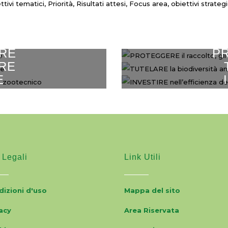
ttivi tematici, Priorità, Risultati attesi, Focus area, obiettivi stra
RE
P
ARE
le piante
il racco
E
inuzione
la biodiversit
esse zootecnico
nell’eff
 Legali
Link Utili
izioni d'uso
Mappa del sito
acy
Area Riservata