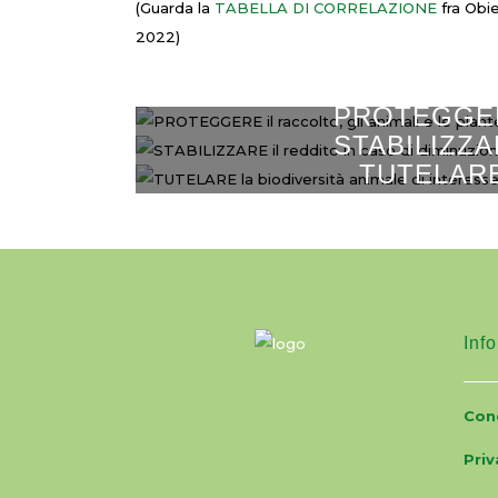
(Guarda la
TABELLA DI CORRELAZIONE
fra Obie
2022)
PROTEGGE
STABILIZZ
il raccolto, gli animali e 
TUTELAR
Sottomisura 17.3
il reddito in caso di dim
la biodiversità animale di inter
Info
Cond
Priv