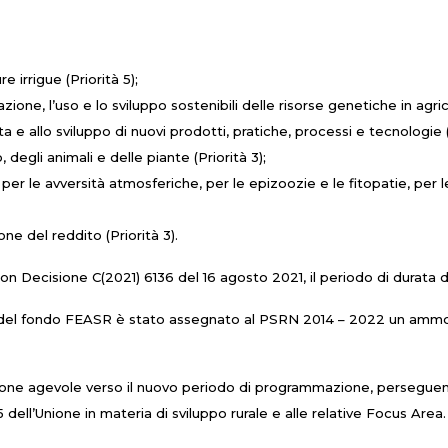
e irrigue (Priorità 5);
one, l’uso e lo sviluppo sostenibili delle risorse genetiche in agrico
 e allo sviluppo di nuovi prodotti, pratiche, processi e tecnologie (
 degli animali e delle piante (Priorità 3);
per le avversità atmosferiche, per le epizoozie e le fitopatie, per 
ne del reddito (Priorità 3).
on Decisione C(2021) 6136 del 16 agosto 2021, il periodo di durata
 del fondo FEASR è stato assegnato al PSRN 2014 – 2022 un ammonta
ione agevole verso il nuovo periodo di programmazione, perseguend
 dell’Unione in materia di sviluppo rurale e alle relative Focus Area.