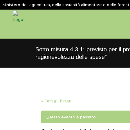
Ministero dell'agricoltura, della sovranità alimentare e delle fores
Sotto misura 4.3.1: previsto per il pr
ragionevolezza delle spese”
« Tutti gli Eventi
Questo evento è passato.