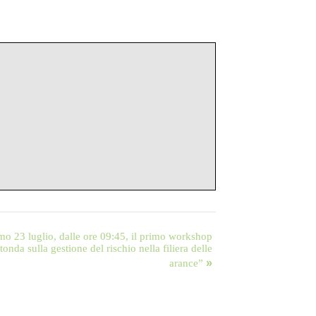
imo 23 luglio, dalle ore 09:45, il primo workshop
tonda sulla gestione del rischio nella filiera delle
»
arance”