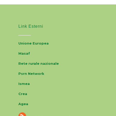
Link Esterni
Unione Europea
Masaf
Rete rurale nazionale
Psrn Network
Ismea
Crea
Agea