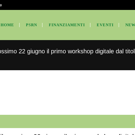
te
HOME
PSRN
FINANZIAMENTI
EVENTI
NEW
ossimo 22 giugno il primo workshop digitale dal tito