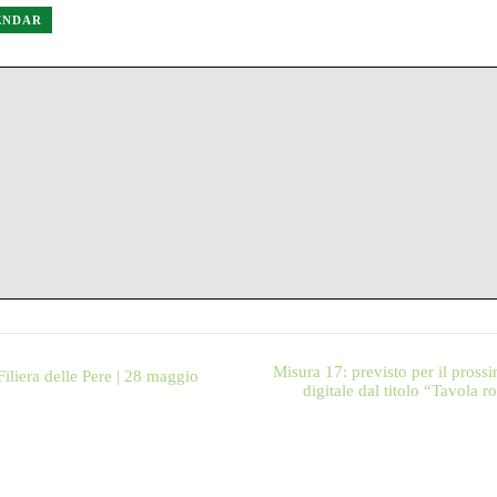
LENDAR
Misura 17: previsto per il pross
Filiera delle Pere | 28 maggio
digitale dal titolo “Tavola ro