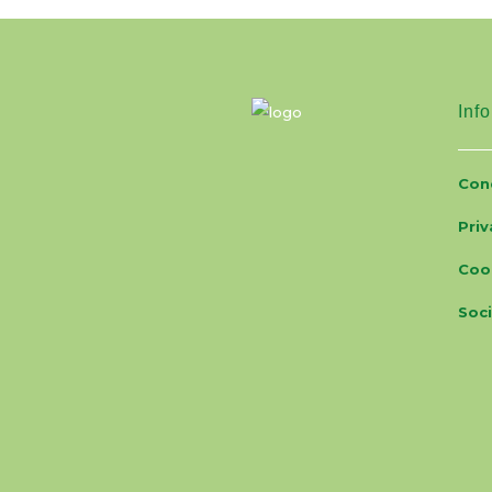
Info
Cond
Priv
Coo
Soci