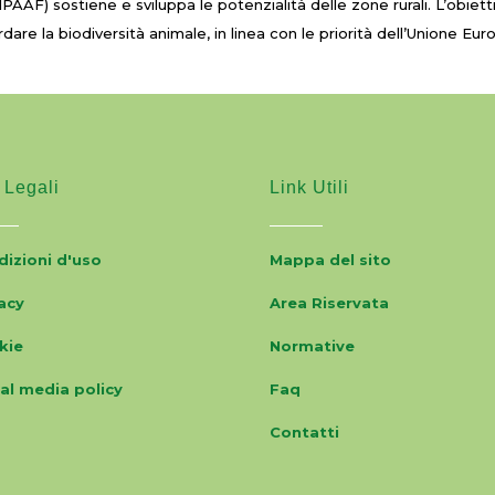
IPAAF) sostiene e sviluppa le potenzialità delle zone rurali. L’obiet
are la biodiversità animale, in linea con le priorità dell’Unione Eur
 Legali
Link Utili
izioni d'uso
Mappa del sito
acy
Area Riservata
kie
Normative
al media policy
Faq
Contatti