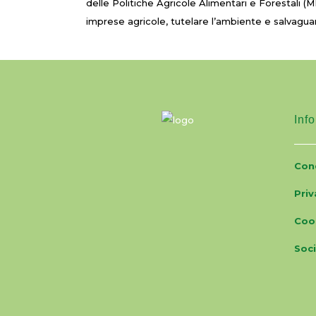
delle Politiche Agricole Alimentari e Forestali (M
imprese agricole, tutelare l’ambiente e salvaguard
Info
Cond
Priv
Coo
Soci