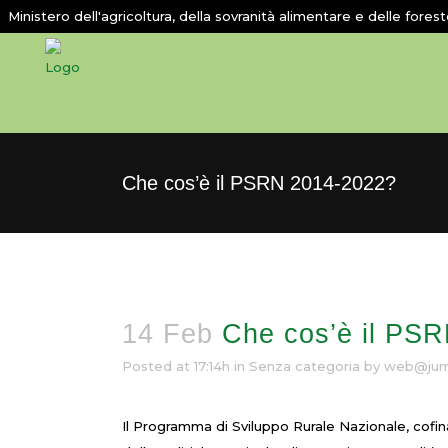
Ministero dell'agricoltura, della sovranità alimentare e delle fores
Che cos’è il PSRN 2014-2022?
14 Feb
Che cos’è il PS
Posted at 17:14h
in Senza categoria
by
web@jum
Il Programma di Sviluppo Rurale Nazionale, cofin