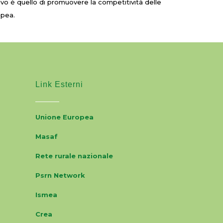
tivo è quello di promuovere la competitività delle
opea.
Link Esterni
Unione Europea
Masaf
Rete rurale nazionale
Psrn Network
Ismea
Crea