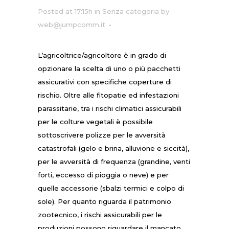
Posted at 17:15h
in Senza categoria
by
web@jumpcomm.it
L’agricoltrice/agricoltore è in grado di
opzionare la scelta di uno o più pacchetti
assicurativi con specifiche coperture di
rischio. Oltre alle fitopatie ed infestazioni
parassitarie, tra i rischi climatici assicurabili
per le colture vegetali è possibile
sottoscrivere polizze per le avversità
catastrofali (gelo e brina, alluvione e siccità),
per le avversità di frequenza (grandine, venti
forti, eccesso di pioggia o neve) e per
quelle accessorie (sbalzi termici e colpo di
sole). Per quanto riguarda il patrimonio
zootecnico, i rischi assicurabili per le
produzioni possono riguardare il mancato