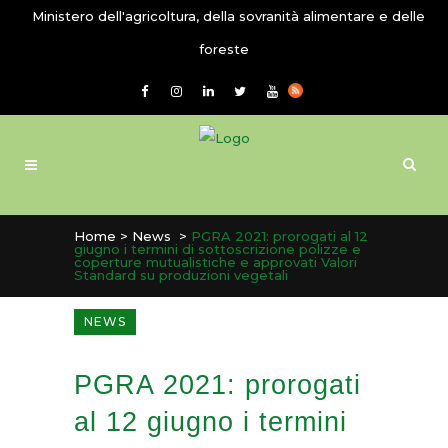
Ministero dell'agricoltura, della sovranità alimentare e delle
foreste
Home
>
News
>
PGRA 2021: prorogati al 12
giugno i termini di sottoscrizione polizze e
coperture mutualistiche e approvati Valori
Standard su produzioni vegetali
NEWS
PGRA 2021: prorogati
al 12 giugno i termini