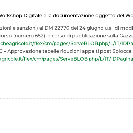
orkshop Digitale e la documentazione oggetto del Work
uzioni e sanzioni) al DM 22770 del 24 giugno u.s. di modif
 scorso (numero 652) in corso di pubblicazione sulla Gazz
ticheagricole.it/flex/cm/pages/ServeBLOB.php/L/IT/IDP
 – Approvazione tabelle riduzioni appalti post Sblocca c
eagricole.it/flex/cm/pages/ServeBLOB.php/L/IT/IDPagin