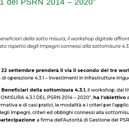
.1 del PSRN 2014 – 2020”
beneficiari della sotto misura, il workshop digitale affron
ato rispetto degli Impegni connessi alla sottomisura 4.3
 22 settembre prenderà il via il secondo dei tre wor
di operazione 4.3.1 – Investimenti in infrastrutture irrigu
i Beneficiari della sottomisura 4.3.1,
il workshop, dal 
MISURA 4.3.1 DEL PSRN 2014 – 2020”,
ha l’obiettivo
a
rmativa e di casi pratici, le modalità e i criteri per l’appl
gli Impegni, criteri ed obblighi connessi alla sottomisur
 partecipazione
a firma dell’Autorità di Gestione del P