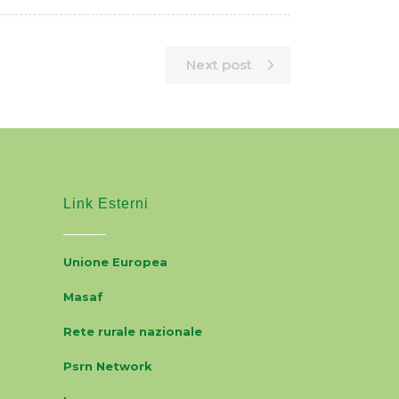
Next post
Link Esterni
Unione Europea
Masaf
Rete rurale nazionale
Psrn Network