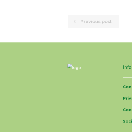
Previous post
Info
Cond
Priv
Coo
Soci