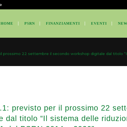
te
HOME
PSRN
FINANZIAMENTI
EVENTI
NEW
 il prossimo 22 settembre il secondo workshop digitale dal titolo “Il
.1: previsto per il prossimo 22 set
 dal titolo “Il sistema delle riduzi