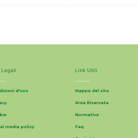
 Legali
Link Utili
izioni d'uso
Mappa del sito
acy
Area Riservata
kie
Normative
al media policy
Faq