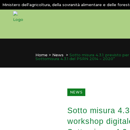
Ministero dell'agricoltura, della sovranità alimentare e delle fores
Home
>
News
>
Sotto misura 4.3.1: previsto per
Sottomisura 4.3.1 del PSRN 2014 – 2020”
NEWS
Sotto misura 4.3
workshop digitale