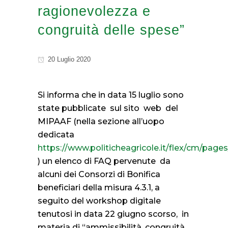
ragionevolezza e
congruità delle spese”
20 Luglio 2020
Si informa che in data 15 luglio sono
state pubblicate
sul sito
web
del
MIPAAF (nella sezione all’uopo
dedicata
https://www.politicheagricole.it/flex/cm/pag
) un elenco di FAQ pervenute
da
alcuni dei Consorzi di Bonifica
beneficiari della misura 4.3.1, a
seguito del workshop digitale
tenutosi in data 22 giugno scorso,
in
materia di “ammissibilità, congruità