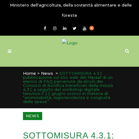
Ministero dell'agricoltura, della sovranità alimentare e delle
foreste
Home
>
News
>
SOTTOMISURA 4.3.1:
pubblicazione sul sito web del Mipaaf di un
elenco di FAQ pervenute da alcuni dei
Consorzi di Bonifica beneficiari della misura
4.3.1, a seguito del workshop digitale
tenutosi il 22 giugno scorso in materia di
“ammissibilità, ragionevolezza e congruità
delle spese”
NEWS
SOTTOMISURA 4.3.1: