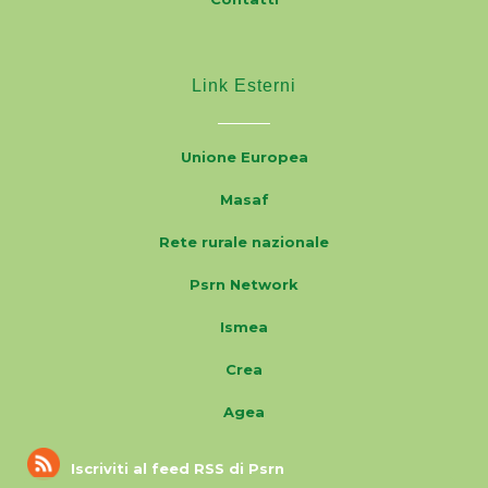
Link Esterni
Unione Europea
Masaf
Rete rurale nazionale
Psrn Network
Ismea
Crea
Agea
Iscriviti al feed RSS di Psrn