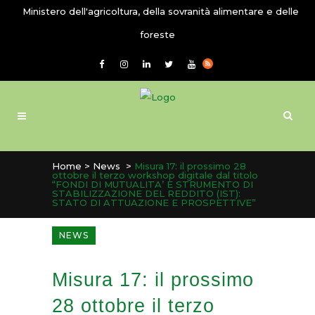
Ministero dell'agricoltura, della sovranità alimentare e delle
foreste
Home
>
News
>
Misura 17: il prossimo 28
ottobre il terzo workshop digitale dal titolo
“FONDI DI MUTUALITA’ E STRUMENTO DI
STABILIZZAZIONE DEL REDDITO (IST):
STATO DI ATTUAZIONE E PROSPETTIVE”
NEWS
Misura 17: il prossimo
28 ottobre il terzo