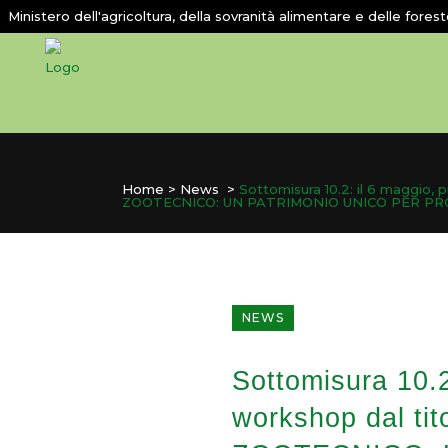
Ministero dell'agricoltura, della sovranità alimentare e delle fores
Home
>
News
>
Sottomisura 10.2: il 6 maggio,
ZOOTECNICO: UN PATRIMONIO UNICO PER PR
NEWS
Sottomisura 10.2:
workshop dal t