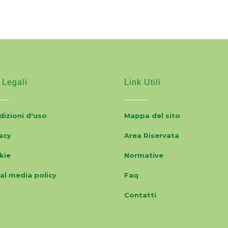
 Legali
Link Utili
izioni d'uso
Mappa del sito
acy
Area Riservata
kie
Normative
al media policy
Faq
Contatti