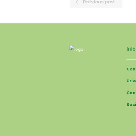
Previous post
Info
Cond
Priv
Coo
Soci