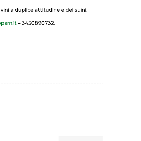
ini a duplice attitudine e dei suini.
srn.it
– 3450890732.