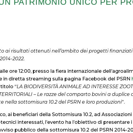
UN PATRIMONIO UNICO PER P
i risultati ottenuti nell’ambito dei progetti finanziati c
2014-2022.
 alle ore 12:00, presso la fiera internazionale dell’agroa
 e in diretta streaming sulla pagina Facebook del PSRN
titolo “
LA BIODIVERSITÀ ANIMALE AD INTERESSE ZOO
TORIALI – Le razze del comparto bovini a duplice at
lte nella sottomisura 10.2 del PSRN e loro produzioni
”.
o, ai beneficiari della Sottomisura 10.2, ad Associazion
ecnici interessati, l’evento ha l’obiettivo di presentare i
II avviso pubblico della sottomisura 10.2 del PSRN 2014-2