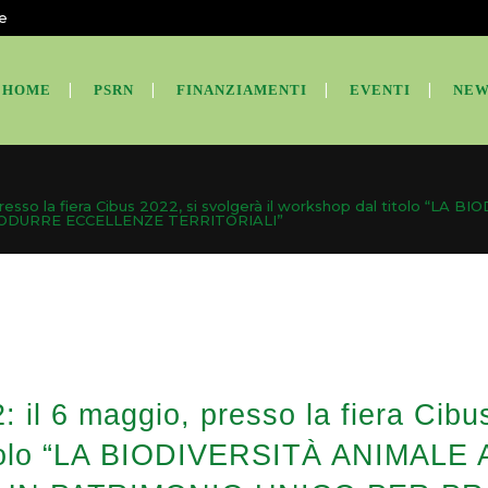
te
HOME
PSRN
FINANZIAMENTI
EVENTI
NEW
 presso la fiera Cibus 2022, si svolgerà il workshop dal titolo “
ODURRE ECCELLENZE TERRITORIALI”
 il 6 maggio, presso la fiera Cibus
itolo “LA BIODIVERSITÀ ANIMAL