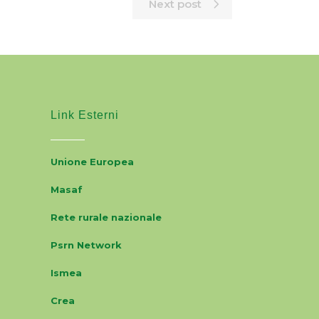
Next post
Link Esterni
Unione Europea
Masaf
Rete rurale nazionale
Psrn Network
Ismea
Crea