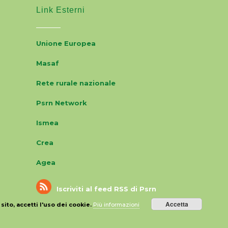
Link Esterni
Unione Europea
Masaf
Rete rurale nazionale
Psrn Network
Ismea
Crea
Agea
Iscriviti al feed RSS di Psrn
Accetta
 sito, accetti l'uso dei cookie.
Più informazioni