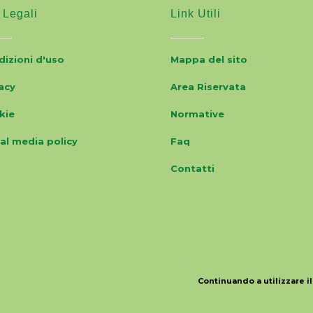
 Legali
Link Utili
izioni d'uso
Mappa del sito
acy
Area Riservata
kie
Normative
al media policy
Faq
Contatti
Continuando a utilizzare il