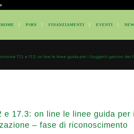
te
HOME
PSRN
FINANZIAMENTI
EVENTI
NEW
omisure 17.2 e 17.3: on line le linee guida per i Soggetti gestori de
e 17.3: on line le linee guida per 
zzazione – fase di riconoscimento