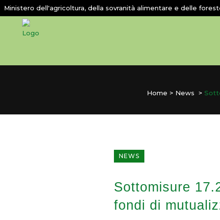
Ministero dell'agricoltura, della sovranità alimentare e delle fores
Home
>
News
>
Sott
NEWS
Sottomisure 17.2 
fondi di mutuali