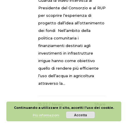
Guarda la video intervista al
Presidente del Consorzio e al RUP
per scoprire l’esperienza di
progetto dall’idea all’ottenimento
dei fondi Nell’ambito della
politica comunitaria i
finanziamenti destinati agli
investimenti in infrastrutture
irrigue hanno come obiettivo
quello di rendere più efficiente
l’uso dell’acqua in agricoltura
attraverso la...
15:22 /
News
Share
Continuando a utilizzare il sito, accetti l'uso dei cookie.
Accetta
Più informazioni