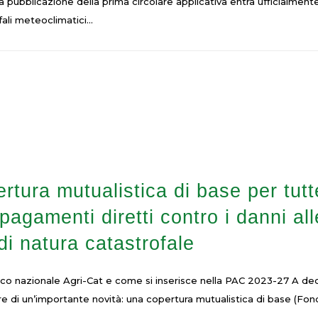
pubblicazione della prima circolare applicativa entra ufficialment
ali meteoclimatici...
tura mutualistica di base per tutt
agamenti diretti contro i danni all
di natura catastrofale
ico nazionale Agri-Cat e come si inserisce nella PAC 2023-27 A dec
alere di un’importante novità: una copertura mutualistica di base (F