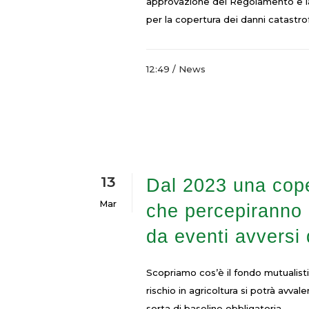
approvazione del Regolamento e la 
per la copertura dei danni catastrof
12:49 /
News
13
Dal 2023 una coper
Mar
che percepiranno p
da eventi avversi 
Scopriamo cos’è il fondo mutualist
rischio in agricoltura si potrà avv
sorta di baseline obbligatoria,...